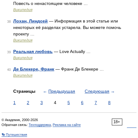
Повесть о ненастоящем человеке …
Википедия
Лохан, Линдсей
— Информация в этой статье или
38
некоторых её разделах устарела. Вы можете помочь
проекту …
Википедия
Реальная любовь
— Love Actually …
39
Википедия
Де Блекере, Франк
— Франк Де Блекере …
40
Википедия
Страницы
←
Предыдущая
Следующая
→
1
2
3
4
5
6
7
8
© Академик, 2000-2026
18+
Обратная связь:
Техподдержка
,
Реклама на сайте
👣 Путешествия