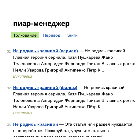
пиар-менеджер
Толкование
Перевод
Книги
Не родись красивой (сериал)
— Не родись красивой
31
Главная героиня сериала, Катя Пушкарёва Жанр
Теленовелла Автор идеи Фернандо Гаитан В главных ролях
Нелли Уварова Григорий Антипенко Пётр К …
Википедия
Не родись красивой (фильм)
— Не родись красивой
32
Главная героиня сериала, Катя Пушкарёва Жанр
Теленовелла Автор идеи Фернандо Гаитан В главных ролях
Нелли Уварова Григорий Антипенко Пётр К …
Википедия
Не родись красивой
— Эта статья или раздел нуждается
33
в переработке. Пожалуйста, улучшите статью в